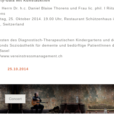
ity-Gala mit Kunstauktion
 Herrn Dr. h.c. Daniel Blaise Thorens und Frau lic. phil. I Riit
ens
ag, 25. Oktober 2014. 19.00 Uhr, Restaurant Schützenhaus 
, Switzerland
nsten des Diagnostisch-Therapeutischen Kindergartens und d
fonds Sozioästhetik für demente und bedürftige PatientInnen 
Basel
://www.vereinstressmanagement.ch
25.10.2014
Concert