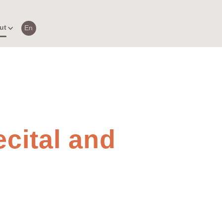
ut
En
cital and