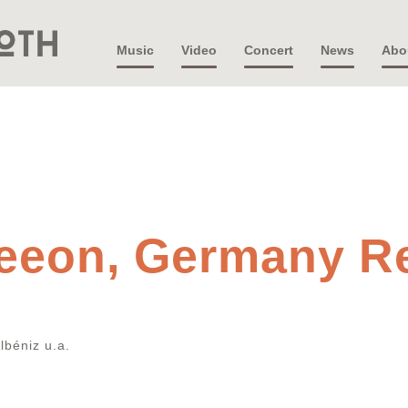
Music
Video
Concert
News
Abo
eeon, Germany Re
lbéniz u.a.