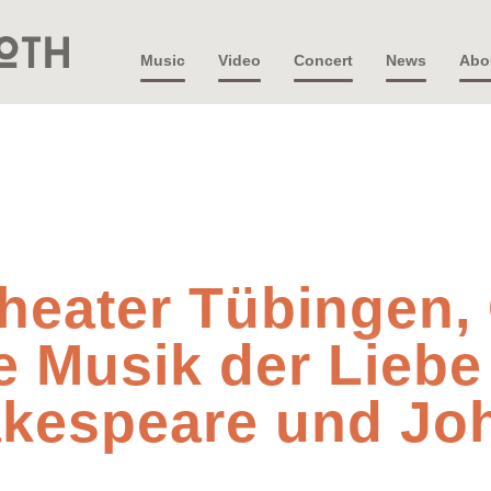
Music
Video
Concert
News
Abo
heater Tübingen,
e Musik der Lieb
hakespeare und Jo