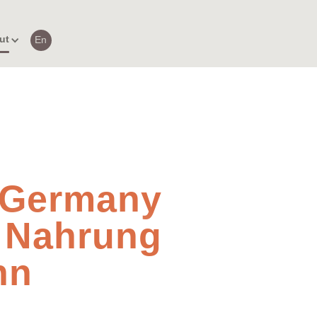
ut
En
 Germany
e Nahrung
hn