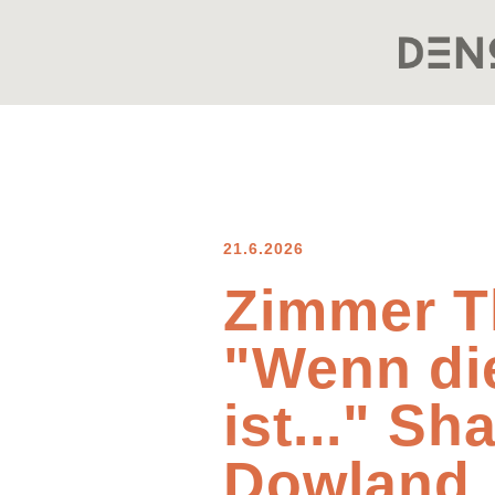
21.6.2026
Zimmer T
"Wenn di
ist..." S
Dowland