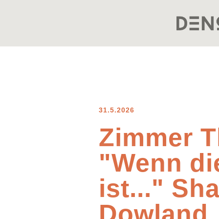
31.5.2026
Zimmer T
"Wenn di
ist..." S
Dowland