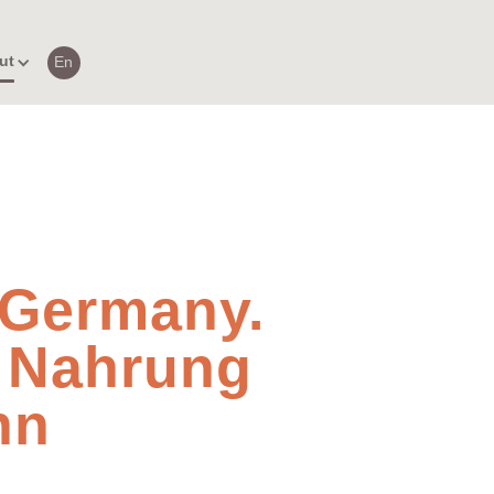
ut
En
 Germany.
e Nahrung
hn