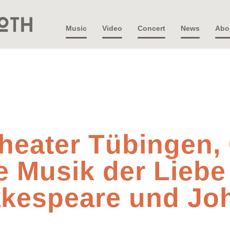
Music
Video
Concert
News
Abo
heater Tübingen,
e Musik der Lieb
hakespeare und Jo